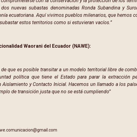
 comprometerse con la conservación y la protección de los terri
o dos nuevas subastas denominadas Ronda Subandina y Suror
onía ecuatoriana. Aquí vivimos pueblos milenarios, que hemos con
 subastar estos territorios como si estuvieran vacíos.”
acionalidad Waorani del Ecuador (NAWE):
 de que es posible transitar a un modelo territorial libre de com
untad política que tiene el Estado para parar la extracción pe
 Aislamiento y Contacto Inicial. Hacemos un llamado a los país
emplo de transición justa que no se está cumpliendo”
awe.comunicacion@gmail.com