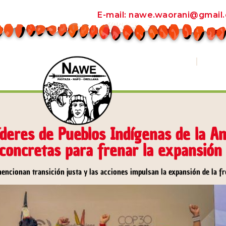
E-mail: nawe.waorani@gmail
OTICIAS
RADIO APENINKA
BIBLI
íderes de Pueblos Indígenas de la 
concretas para frenar la expansión
encionan transición justa y las acciones impulsan la expansión de la fr