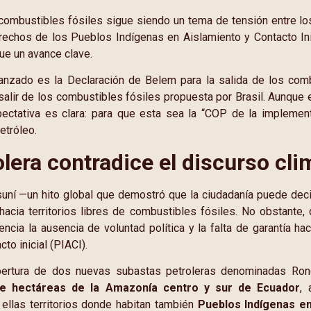
 combustibles fósiles sigue siendo un tema de tensión entre lo
rechos de los Pueblos Indígenas en Aislamiento y Contacto Ini
fue un avance clave.
vanzado es la Declaración de Belem para la salida de los com
 salir de los combustibles fósiles propuesta por Brasil. Aunque 
pectativa es clara: para que esta sea la “COP de la implement
etróleo.
lera contradice el discurso cli
suní —un hito global que demostró que la ciudadanía puede decidi
hacia territorios libres de combustibles fósiles. No obstant
encia la ausencia de voluntad política y la falta de garantía h
to inicial (PIACI).
pertura de dos nuevas subastas petroleras denominadas Rond
de hectáreas de la Amazonía centro y sur de Ecuador
, 
 ellas territorios donde habitan también
Pueblos Indígenas en