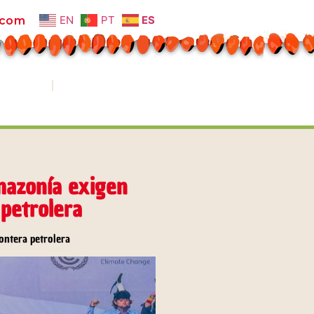
EN
PT
ES
.com
OTECA
CONTACTOS
Amazonía exigen
 petrolera
ontera petrolera