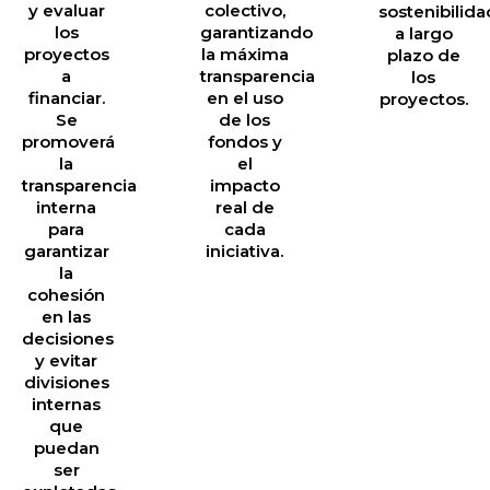
y evaluar
colectivo,
sostenibilida
los
garantizando
a largo
proyectos
la máxima
plazo de
a
transparencia
los
financiar.
en el uso
proyectos.
Se
de los
promoverá
fondos y
la
el
transparencia
impacto
interna
real de
para
cada
garantizar
iniciativa.
la
cohesión
en las
decisiones
y evitar
divisiones
internas
que
puedan
ser