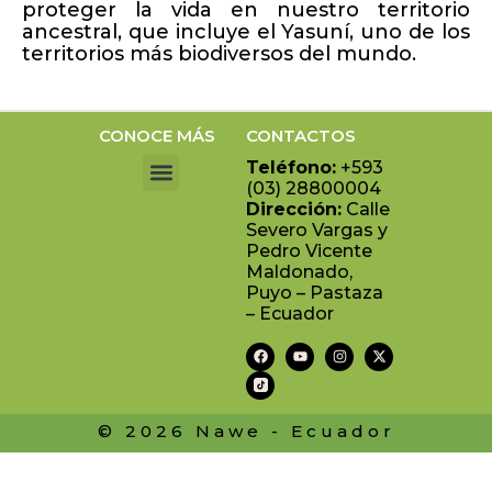
proteger la vida en nuestro territorio
ancestral, que incluye el Yasuní, uno de los
territorios más biodiversos del mundo.
CONOCE MÁS
CONTACTOS
Teléfono:
+593
(03) 28800004
Dirección:
Calle
MULTIMEDIA NAWE
RADIO APENINKA
DOCUMENTOS NAWE
Severo Vargas y
Pedro Vicente
Maldonado,
Puyo – Pastaza
– Ecuador
© 2026 Nawe - Ecuador