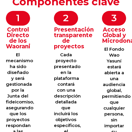
Componentes clave
1
2
3
Control
Presentación
Acceso
Directo
transparente
Global y
de los
de
Microdon
Waorani
proyectos
El Fondo
El
Cada
Wao
mecanismo
proyecto
Yasuní
ha sido
presentado
estará
diseñado
en la
abierta a
y será
plataforma
una
gestionada
contará
audiencia
por la
con una
global,
Junta del
descripción
permitiendo
fideicomiso,
detallada
que
asegurando
que
cualquier
que los
incluirá los
persona,
proyectos
objetivos
sin
respondan
específicos,
importar
a las
el
su