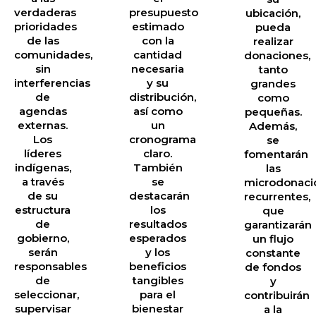
verdaderas
presupuesto
ubicación,
prioridades
estimado
pueda
de las
con la
realizar
comunidades,
cantidad
donaciones,
sin
necesaria
tanto
interferencias
y su
grandes
de
distribución,
como
agendas
así como
pequeñas.
externas.
un
Además,
Los
cronograma
se
líderes
claro.
fomentarán
indígenas,
También
las
a través
se
microdonaci
de su
destacarán
recurrentes,
estructura
los
que
de
resultados
garantizarán
gobierno,
esperados
un flujo
serán
y los
constante
responsables
beneficios
de fondos
de
tangibles
y
seleccionar,
para el
contribuirán
supervisar
bienestar
a la