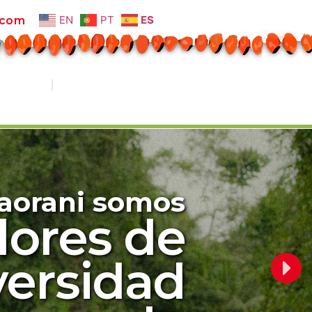
EN
PT
ES
.com
OTECA
CONTACTOS
aorani somos
ores de
versidad