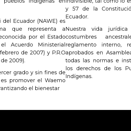
, pueblos indígenas en
indivisible
, tal como lo e
y 57 de la Constituci
Ecuador.
i del Ecuador (NAWE)
es
tima que representa a
Nuestra vida jurídic
econocida por el Estado
costumbres ancestral
el Acuerdo Ministerial
reglamento interno, r
ebrero de 2007) y P.R.O
aprobados en Asamblea
 de 2009).
todas las normas e in
los derechos de los P
ercer grado y sin fines de
Indígenas.
o es promover el
Waemo
rantizando el bienestar