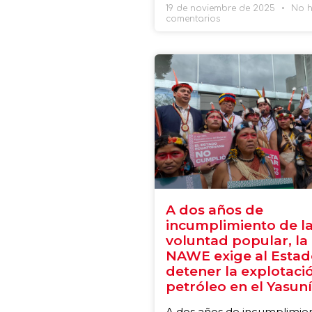
19 de noviembre de 2025
No h
comentarios
A dos años de
incumplimiento de l
voluntad popular, la
NAWE exige al Estad
detener la explotaci
petróleo en el Yasuní
A dos años de incumplimie