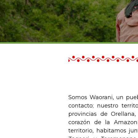
Somos
Waorani
, un pue
contacto; nuestro territ
provincias de
Orellana
corazón de la
Amazoní
territorio, habitamos j