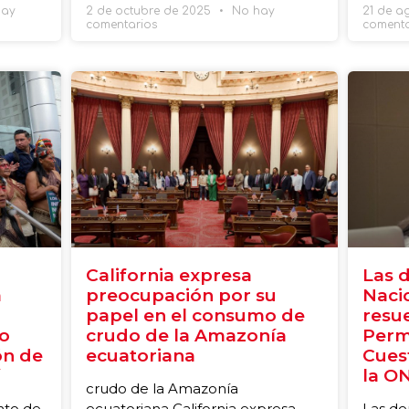
ay
2 de octubre de 2025
No hay
21 de a
comentarios
comenta
California expresa
Las 
a
preocupación por su
Naci
papel en el consumo de
resu
o
crudo de la Amazonía
Perm
ón de
ecuatoriana
Cues
la O
crudo de la Amazonía
nto de
ecuatoriana California expresa
Las de