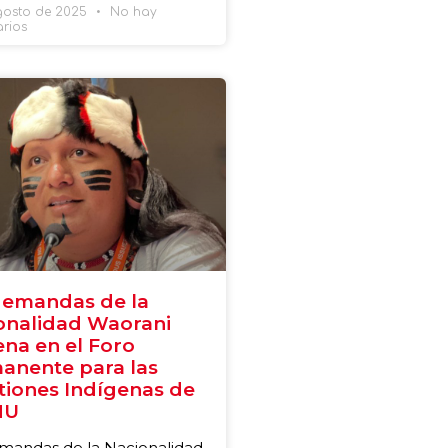
gosto de 2025
No hay
rios
demandas de la
onalidad Waorani
ena en el Foro
anente para las
tiones Indígenas de
NU
mandas de la Nacionalidad