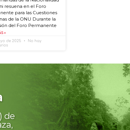
i resuena en el Foro
ente para las Cuestiones
nas de la ONU Durante la
sión del Foro Permanente
S »
ayo de 2025
No hay
rios
por