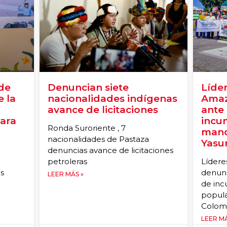
 de
Denuncian siete
Líder
 la
nacionalidades indígenas
Amaz
avance de licitaciones
ante
para
incu
Ronda Suroriente , 7
mand
nacionalidades de Pastaza
Yasu
denuncias avance de licitaciones
petroleras
Lídere
es
denunc
LEER MÁS »
de in
popula
Colomb
LEER MÁ