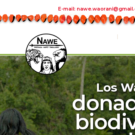
E-mail: nawe.waorani@gmail
OTICIAS
RADIO APENINKA
BIBLI
Los W
donad
biodi