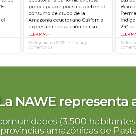
WE
preocupación por su papel en el
Waoran
consumo de crudo de la
Perman
 el
Amazonía ecuatoriana California
Indíge
expresa preocupación por su
24ª se
LEER MÁS »
LEER MÁ
y
19 de junio de 2025
No hay
6 de m
comentarios
comenta
Territorio ancestral
galmente reconocido 