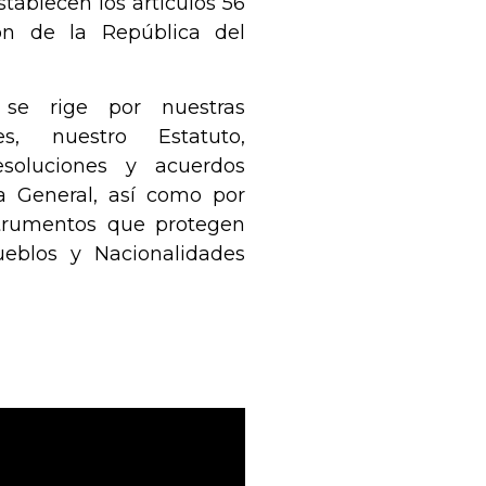
stablecen los artículos 56
ón de la República del
a se rige por nuestras
es
, nuestro
Estatuto
,
esoluciones y acuerdos
 General, así como por
strumentos que protegen
ueblos y Nacionalidades