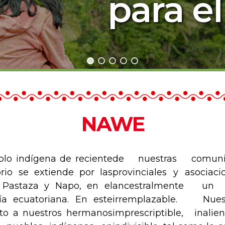
para e
NAWE
blo indígena de reciente
de nuestras comunid
orio se extiende por las
provinciales y asocia
, Pastaza y Napo
, en el
ancestralmente un
a ecuatoriana
. En este
irremplazable. Nu
unto a nuestros hermanos
imprescriptible, inal